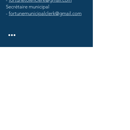
-
fortunetownclerk@gmail.com
Secrétaire municipal
-
fortunemunicipalclerk@gmail.com
Fortune, NL
P.O. Box 159 - 1 Temple Street