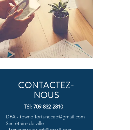
CONTACTEZ-
NOUS
Tél:
709-832-2810
DPA -
townoffortunecao@gmail.com
Secrétaire de ville